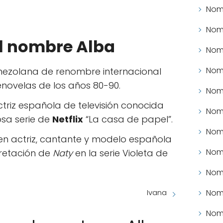
Nomb
Nomb
l nombre Alba
Nomb
Nomb
venezolana de renombre internacional
novelas de los años 80-90.
Nomb
actriz española de televisión conocida
Nomb
osa serie de
Netflix
“La casa de papel”.
Nomb
ven actriz, cantante y modelo española
Nomb
pretación de
Naty
en la serie Violeta de
Nomb
Nomb
Ivana
Nomb