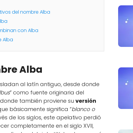
utivos del nombre Alba
Alba
mbinan con Alba
e Alba
mbre Alba
rasladan al latín antiguo, desde donde
lbus
” como fuente originaria del
e donde también proviene su
versión
que básicamente significa “
blanco o
avés de los siglos, este apelativo perdió
cer completamente en el siglo XVII,