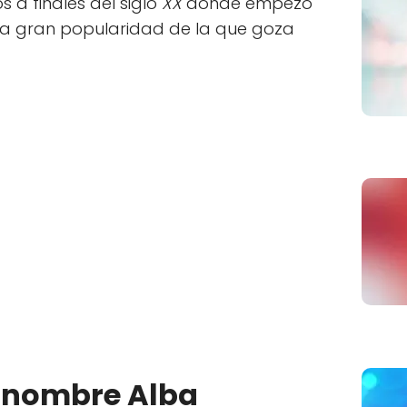
 a finales del siglo
XX
donde empezó
la gran popularidad de la que goza
l nombre Alba