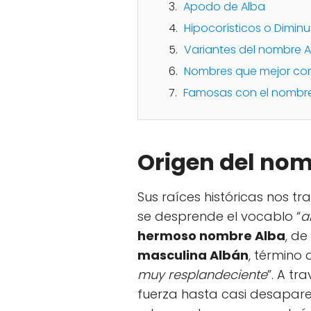
Apodo de Alba
Hipocorísticos o Dimin
Variantes del nombre 
Nombres que mejor co
Famosas con el nombr
Origen del no
Sus raíces históricas nos t
se desprende el vocablo “
a
hermoso nombre Alba
, d
masculina Albán
, término 
muy resplandeciente
”. A tr
fuerza hasta casi desapare