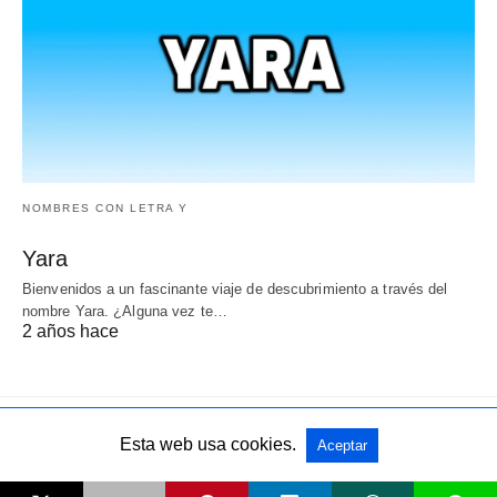
NOMBRES CON LETRA Y
Yara
Bienvenidos a un fascinante viaje de descubrimiento a través del
nombre Yara. ¿Alguna vez te…
2 años hace
Esta web usa cookies.
Aceptar
Todos los derechos reservados