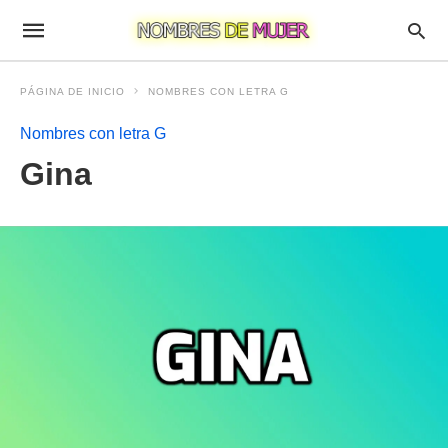
PÁGINA DE INICIO
NOMBRES CON LETRA G
Nombres con letra G
Gina