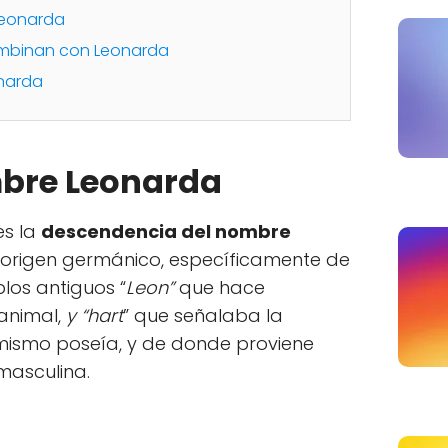
Leonarda
mbinan con Leonarda
narda
mbre Leonarda
es la
descendencia del nombre
origen germánico, específicamente de
los antiguos “
Leon”
que hace
 animal,
y “hart
” que señalaba la
mismo poseía, y de donde proviene
masculina.