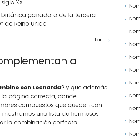
siglo XX.
Nomb
 británica ganadora de la tercera
Nomb
r
” de Reino Unido.
Nomb
Lara
Nomb
Nomb
omplementan a
Nomb
Nomb
mbine con Leonarda
? y que además
Nomb
a la página correcta, donde
nombres compuestos que queden con
Nomb
e mostramos una lista de hermosos
Nomb
r la combinación perfecta.
Nomb