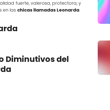
lidad fuerte, valerosa, protectora, y
s en las
chicas llamadas Leonarda
.
arda
o Diminutivos del
rda