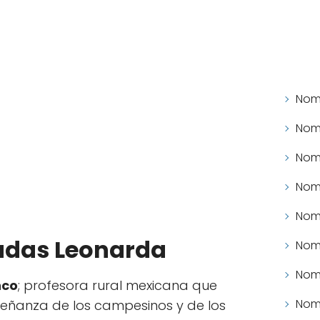
Nomb
Nomb
Nomb
Nomb
Nomb
adas Leonarda
Nomb
Nomb
nco
; profesora rural mexicana que
Nomb
señanza de los campesinos y de los