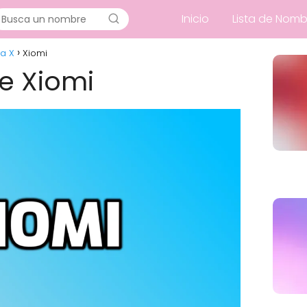
Inicio
Lista de Nomb
a X
Xiomi
de Xiomi