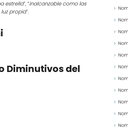
 estrella
”, “
inalcanzable como las
Nomb
 luz propia
”.
Nomb
i
Nomb
Nomb
Nomb
o Diminutivos del
Nomb
Nomb
Nomb
Nomb
Nomb
Nomb