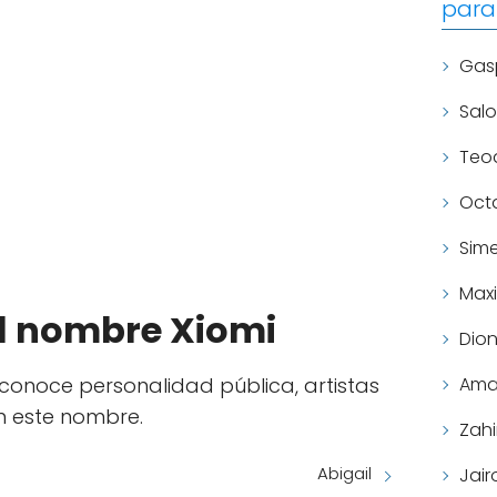
para
Gas
Sal
Teo
Oct
Sim
Max
l nombre Xiomi
Dion
 conoce personalidad pública, artistas
Ama
n este nombre.
Zahi
Abigail
Jair