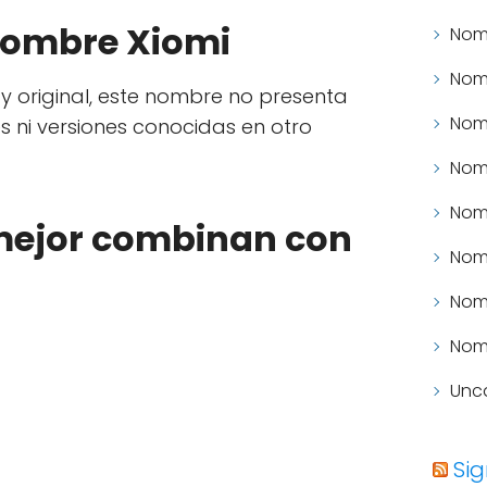
nombre Xiomi
Nomb
Nomb
 y original, este nombre no presenta
Nomb
s ni versiones conocidas en otro
Nomb
Nom
ejor combinan con
Nomb
Nomb
Nomb
Unc
Si