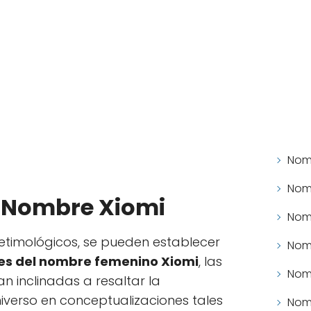
Nomb
Nomb
l Nombre Xiomi
Nomb
 etimológicos, se pueden establecer
Nomb
s del nombre femenino Xiomi
, las
Nomb
n inclinadas a resaltar la
iverso en conceptualizaciones tales
Nomb