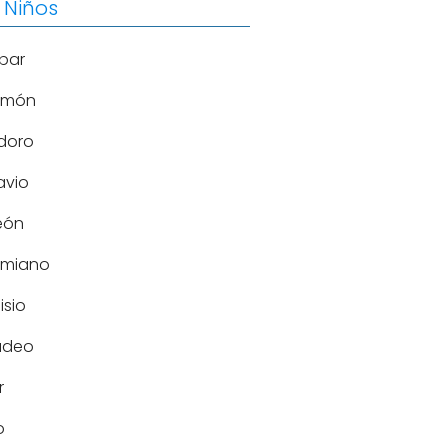
 Niños
par
omón
doro
avio
eón
imiano
isio
deo
r
o